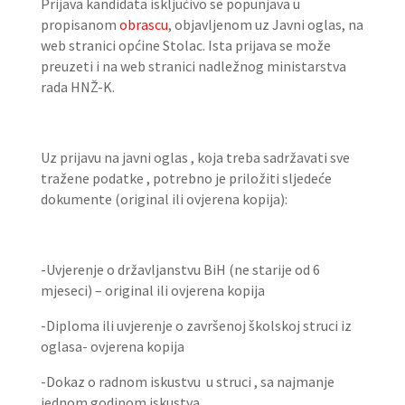
Prijava kandidata isključivo se popunjava u
propisanom
obrascu
, objavljenom uz Javni oglas, na
web stranici općine Stolac. Ista prijava se može
preuzeti i na web stranici nadležnog ministarstva
rada HNŽ-K.
Uz prijavu na javni oglas , koja treba sadržavati sve
tražene podatke , potrebno je priložiti sljedeće
dokumente (original ili ovjerena kopija):
-Uvjerenje o državljanstvu BiH (ne starije od 6
mjeseci) – original ili ovjerena kopija
-Diploma ili uvjerenje o završenoj školskoj struci iz
oglasa- ovjerena kopija
-Dokaz o radnom iskustvu u struci , sa najmanje
jednom godinom iskustva,