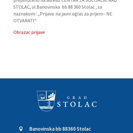
preporučeno na adresu: CENTAR ZA SOCIJALNI RAD
STOLAC, ul.Banovinska bb 88 360 Stolac , sa
naznakom : „Prijava na javni oglas za prijem– NE
OTVARATI“
Obrazac prijave
Banovinska bb 88360 Stolac
