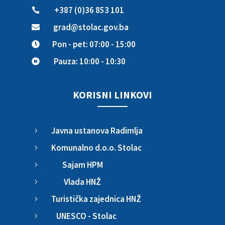
+387 (0)36 853 101

grad@stolac.gov.ba

Pon - pet: 07:00 - 15:00

Pauza: 10:00 - 10:30

KORISNI LINKOVI
Javna ustanova Radimlja
5
Komunalno d.o.o. Stolac
5
Sajam HPM
5
Vlada HNŽ
5
Turistička zajednica HNŽ
5
UNESCO - Stolac
5