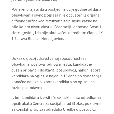
-Ovjerenu izjavu da u posljednje dvije godine od dana
objavljivanja javnog oglasa nije otpušten iz organa
državne službe kao rezultat disciplinske kazne na
bilo kojem nivou vlasti u Federaciji , odnosno Bosni i
Hercegovini , i da nije obuhvaćen odredbom članka IX
1. Ustava Bosne i Hercegovine.
Dokaz o općoj zdravstvenoj sposobnosti za
obavljanje poslova radnog mjesta, kandidat je
dužan pribaviti i dostaviti poslodavcu, nakon izbora
kandidata na oglas, a najdalje 15 dana po donošenju
konačne odluke o izboru kandidata po oglasu na
razini poslodavca.
Izbor kandidata izvršiti će se u skladu sa odredbama
općih akata Centra za socijalni rad Stolac, pozitivnih
zakonskih propisa i odredaba Uredbe o postupku