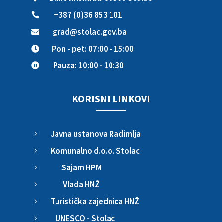
+387 (0)36 853 101

grad@stolac.gov.ba

Pon - pet: 07:00 - 15:00

Pauza: 10:00 - 10:30

KORISNI LINKOVI
Javna ustanova Radimlja
5
Komunalno d.o.o. Stolac
5
Sajam HPM
5
Vlada HNŽ
5
Turistička zajednica HNŽ
5
UNESCO - Stolac
5