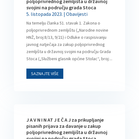
poljoprivrednog zemljišta u državnoj
svojini na području grada Stoca
5. listopada 2023.
|
Obavijesti
Na temelju članka 51. stavak 1. Zakona o
poljoprivrednom zemljištu („Narodne novine
HNŽ, broj:8/13, 9/21) i Odluke o raspisivanju
javnog natječaja za zakup poljoprivrednog
zemljišta u državnoj svojini na području Grada
Stoca („Službeni glasnik općine Stolac“, broj:...
SAZNAJTE VIŠE
J A V N I N AT J E Č A J za prikupljanje
pisanih prijava za davanje u zakup
poljoprivrednog zemljišta u državnoj
svojini na području grada Stoca