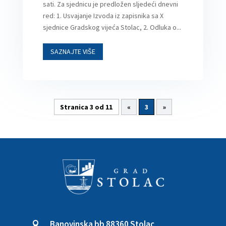
sati. Za sjednicu je predložen sljedeći dnevni
red: 1. Usvajanje Izvoda iz zapisnika sa X
sjednice Gradskog vijeća Stolac, 2. Odluka o...
SAZNAJTE VIŠE
Stranica 3 od 11
«
3
»
Banovinska bb 88360 Stolac
