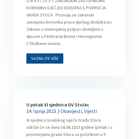
O B A V I J E S T ZAKONSKIM ZASTUPNICIMA
KORISNIKA DJEČJEG DODATKA S PODRUČJA
GRADA STOCA Pozivaju se zakonski
zastupnici korisnika prava dječjeg dodatka po
Zakonu o materijalnoj potpori obiteljima s
djecom u Federaciji Bosne i Hercegovine
(“Službene novine...
SAZNAJTE VIŠE
U petak XI sjednica GV Stolac
14. lipnja 2023.
|
Obavijesti
,
Vijesti
XI sjednica Gradskog vijeća Grada Stoca
održat će se dana 16.06.2023 godine (petak ) u
prostorijama grada Stoca sa početkom u 9