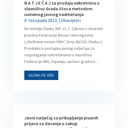
N A T J E Č A J za prodaju nekretnina u
vlasništvu Grada Stoca metodom
usmenog javnog nadmetanja
9. listopada 2023.
|
Obavijesti
Na temelju članka 363. st. 1. Zakona o stvarnim
pravima Federacije Bosne i Hercegovine
(„Službene novine FBiH“, broj: 66/13), članka 1.
Pravilnika o postupku javnog natječaja za
raspolaganje nekretninama u vlasništvu
Federacije BiH, županija, općina i gradova...
SAZNAJTE VIŠE
Javni natječaj za prikupljanje pisanih
prijava za davanje u zakup