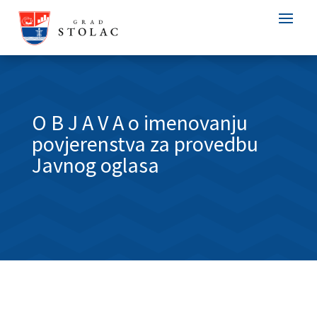
O B J A V A o imenovanju
povjerenstva za provedbu
Javnog oglasa