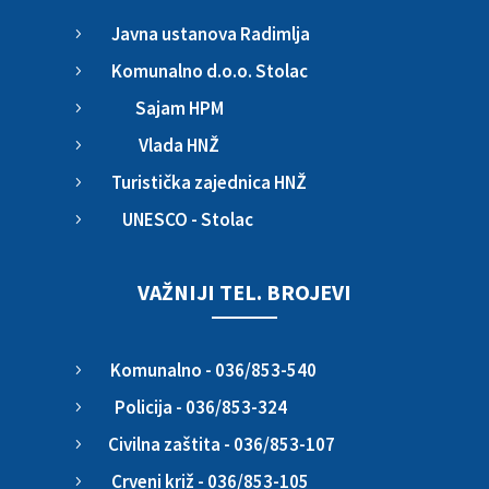
Javna ustanova Radimlja
5
Komunalno d.o.o. Stolac
5
Sajam HPM
5
Vlada HNŽ
5
Turistička zajednica HNŽ
5
UNESCO - Stolac
5
VAŽNIJI TEL. BROJEVI
Komunalno - 036/853-540
5
Policija - 036/853-324
5
Civilna zaštita - 036/853-107
5
Crveni križ - 036/853-105
5