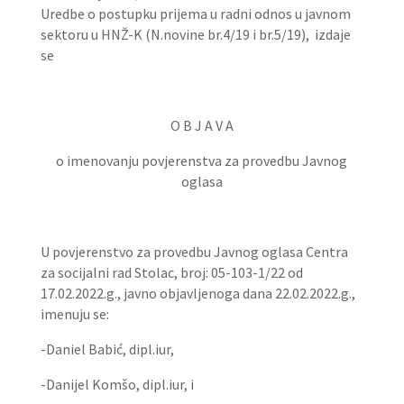
Uredbe o postupku prijema u radni odnos u javnom
sektoru u HNŽ-K (N.novine br.4/19 i br.5/19), izdaje
se
O B J A V A
o imenovanju povjerenstva za provedbu Javnog
oglasa
U povjerenstvo za provedbu Javnog oglasa Centra
za socijalni rad Stolac, broj: 05-103-1/22 od
17.02.2022.g., javno objavljenoga dana 22.02.2022.g.,
imenuju se:
-Daniel Babić, dipl.iur,
-Danijel Komšo, dipl.iur, i