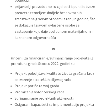
području,
prijavitelji pravodobno i u cijelosti ispunili obveze
preuzete temeljem dodjele bespovratnih
sredstava sa gradom Stocem iz ranijih godina, što
se dokazuje Izjavom ovlaštene osobe za
zastupanje koju daje pod punom materijalnom i
kaznenom odgovornošću.
IV
Kriteriji za financiranje/sufinanciranje projekata iz
proračuna grada Stoca u 2022. godini su:
Projekt poboljšava kvalitetu života građana kroz
ostvarenje strateških ciljeva grada
Projekt potiče razvoj grada
Promicanje volonterskog rada
Sufinanciranje projektnih aktivnosti
Osigurani kapaciteti za implementaciju projekta