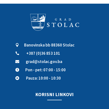
Banovinska bb 88360 Stolac

+387 (0)36 853 101

grad@stolac.gov.ba

Pon - pet: 07:00 - 15:00

Pauza: 10:00 - 10:30

KORISNI LINKOVI