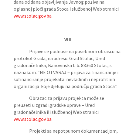
dana od dana objavljivanja Javnog poziva na
oglasnoj ploči grada Stoca i službenoj Web stranici
www.stolac.gov.ba
.
VIII
Prijave se podnose na posebnom obrascu na
protokol Grada, na adresu: Grad Stolac, Ured
gradonačelnika, Banovinska b.b. 88360 Stolac, s
naznakom: “NE OTVARAJ – prijava za financiranje i
sufinanciranje projekata nevladinih i neprofitnih
organizacija koje djeluju na području grada Stoca“.
Obrazac za prijavu projekta može se
preuzeti u zgradi gradske uprave – Ured
gradonačelnika ili službenoj Web stranici
www.stolac.gov.ba
.
Projekti sa nepotpunom dokumentacijom,