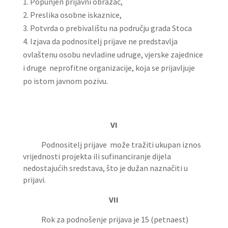
Popunjen prijavni obrazac,
Preslika osobne iskaznice,
Potvrda o prebivalištu na području grada Stoca
Izjava da podnositelj prijave ne predstavlja
ovlaštenu osobu nevladine udruge, vjerske zajednice
i druge neprofitne organizacije, koja se prijavljuje
po istom javnom pozivu.
VI
Podnositelj prijave može tražiti ukupan iznos
vrijednosti projekta ili sufinanciranje dijela
nedostajućih sredstava, što je dužan naznačiti u
prijavi.
VII
Rok za podnošenje prijava je 15 (petnaest)