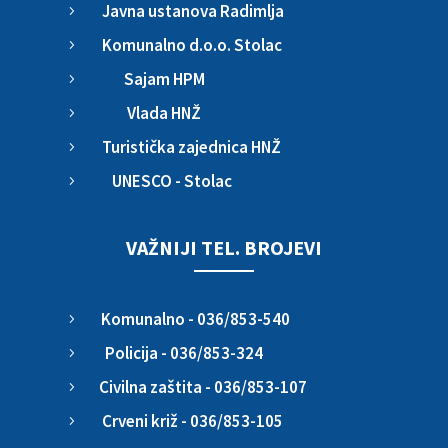
Javna ustanova Radimlja
5
Komunalno d.o.o. Stolac
5
Sajam HPM
5
Vlada HNŽ
5
Turistička zajednica HNŽ
5
UNESCO - Stolac
5
VAŽNIJI TEL. BROJEVI
Komunalno - 036/853-540
5
Policija - 036/853-324
5
Civilna zaštita - 036/853-107
5
Crveni križ - 036/853-105
5