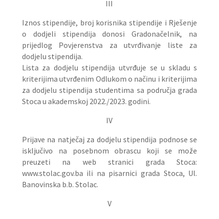
III
Iznos stipendije, broj korisnika stipendije i Rješenje
o dodjeli stipendija donosi Gradonačelnik, na
prijedlog Povjerenstva za utvrđivanje liste za
dodjelu stipendija.
Lista za dodjelu stipendija utvrđuje se u skladu s
kriterijima utvrđenim Odlukom o načinu i kriterijima
za dodjelu stipendija studentima sa područja grada
Stoca u akademskoj 2022./2023. godini.
IV
Prijave na natječaj za dodjelu stipendija podnose se
isključivo na posebnom obrascu koji se može
preuzeti na web stranici grada Stoca:
www.stolac.gov.ba ili na pisarnici grada Stoca, Ul.
Banovinska b.b. Stolac.
V