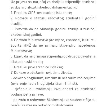
Uz prijavu na natječaj za dodjelu stipendije studenti
su dužni priložiti sljedeću dokumentaciju:
1. Presliku CIPS-ove osobne iskaznice;
2. Potvrdu o statusu redovitog studenta i godini
studija;
3. Potvrda da ne obnavlja godinu studija u tekućoj
akademskoj godini;
4. Potvrdu Ministarstva prosvjete, znanosti, kulture i
športa HNŽ da ne primaju stipendiju navedenog
Ministarstva;
5. Izjavu da ne primaju stipendiju od drugog davatelja
ili studentski kredit;
6. Presliku prve stranice indeksa;
7. Dokaze o otežanim uvjetima života:
– dokaz o poginulim, umrlim ili nestalim roditeljima
(uvjerenje nadležnog tijela ili smrtni list),
– rješenje o utvrđivanju invalidnosti za studenta
podnositelja prijave,
– potvrdu o redovnom školovanju za studente čija su
braća i sestre na redovitom školovanju.