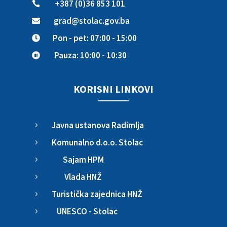
+387 (0)36 853 101

grad@stolac.gov.ba

Pon - pet: 07:00 - 15:00

Pauza: 10:00 - 10:30

KORISNI LINKOVI
Javna ustanova Radimlja
5
Komunalno d.o.o. Stolac
5
Sajam HPM
5
Vlada HNŽ
5
Turistička zajednica HNŽ
5
UNESCO - Stolac
5