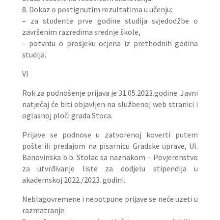
8. Dokaz o postignutim rezultatima u učenju:
– za studente prve godine studija svjedodžbe o
završenim razredima srednje škole,
– potvrdu o prosjeku ocjena iz prethodnih godina
studija.
VI
Rok za podnošenje prijava je 31.05.2023.godine. Javni
natječaj će biti objavljen na službenoj web stranici i
oglasnoj ploči grada Stoca.
Prijave se podnose u zatvorenoj koverti putem
pošte ili predajom na pisarnicu Gradske uprave, Ul.
Banovinska b.b. Stolac sa naznakom – Povjerenstvo
za utvrđivanje liste za dodjelu stipendija u
akademskoj 2022./2023. godini.
Neblagovremene i nepotpune prijave se neće uzeti u
razmatranje.