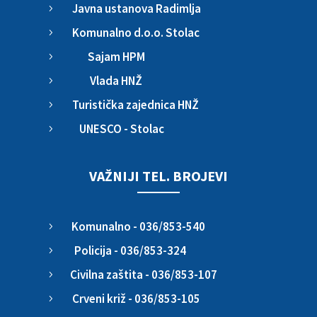
Javna ustanova Radimlja
5
Komunalno d.o.o. Stolac
5
Sajam HPM
5
Vlada HNŽ
5
Turistička zajednica HNŽ
5
UNESCO - Stolac
5
VAŽNIJI TEL. BROJEVI
Komunalno - 036/853-540
5
Policija - 036/853-324
5
Civilna zaštita - 036/853-107
5
Crveni križ - 036/853-105
5