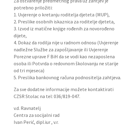
Za ostvarenje predmetnog prava uz zahtjev je
potrebno priložiti:
1. Uvjerenje o kretanju roditelja djeteta (MUP),
2. Preslike osobnih iskaznica za roditelje djeteta,
3. Izvod iz matične knjige rođenih za novorođeno
dijete,
4. Dokaz da rodilja nije u radnom odnosu (Uvjerenje
nadležne Službe za zapošljavanje ili Uvjerenje
Porezne uprave F BiH da se vodi kao nezaposlena
osoba ili Potvrda o redovnom školovanju ne starije
od tri mjeseca)
5. Preslika bankovnog računa podnositelja zahtjeva.
Za sve dodatne informacije možete kontaktirati
CZSR Stolac na tel: 036/819-047.
v.d. Ravnatelj
Centra za socijalni rad
Ivan Perić, dipl.iur , v.r.