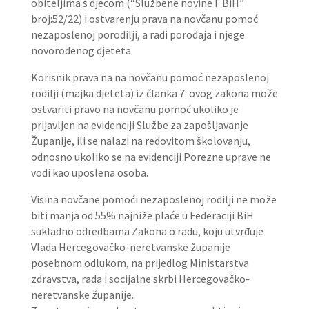
obiteljima s djecom (“Službene novine F BiH”
broj:52/22) i ostvarenju prava na novčanu pomoć
nezaposlenoj porodilji, a radi porođaja i njege
novorođenog djeteta
Korisnik prava na na novčanu pomoć nezaposlenoj
rodilji (majka djeteta) iz članka 7. ovog zakona može
ostvariti pravo na novčanu pomoć ukoliko je
prijavljen na evidenciji Službe za zapošljavanje
Županije, ili se nalazi na redovitom školovanju,
odnosno ukoliko se na evidenciji Porezne uprave ne
vodi kao uposlena osoba.
Visina novčane pomoći nezaposlenoj rodilji ne može
biti manja od 55% najniže plaće u Federaciji BiH
sukladno odredbama Zakona o radu, koju utvrđuje
Vlada Hercegovačko-neretvanske županije
posebnom odlukom, na prijedlog Ministarstva
zdravstva, rada i socijalne skrbi Hercegovačko-
neretvanske županije.