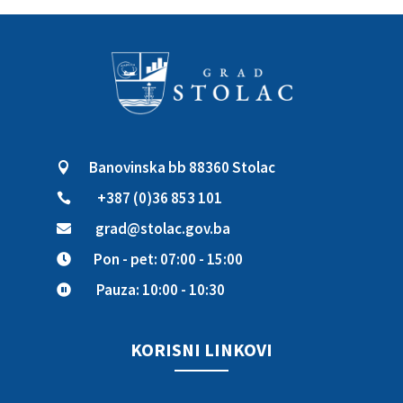
Banovinska bb 88360 Stolac

+387 (0)36 853 101

grad@stolac.gov.ba

Pon - pet: 07:00 - 15:00

Pauza: 10:00 - 10:30

KORISNI LINKOVI