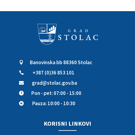
Banovinska bb 88360 Stolac

+387 (0)36 853 101

grad@stolac.gov.ba

Pon - pet: 07:00 - 15:00

Pauza: 10:00 - 10:30

KORISNI LINKOVI