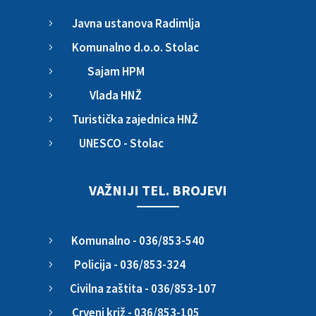
Javna ustanova Radimlja
5
Komunalno d.o.o. Stolac
5
Sajam HPM
5
Vlada HNŽ
5
Turistička zajednica HNŽ
5
UNESCO - Stolac
5
VAŽNIJI TEL. BROJEVI
Komunalno - 036/853-540
5
Policija - 036/853-324
5
Civilna zaštita - 036/853-107
5
Crveni križ - 036/853-105
5