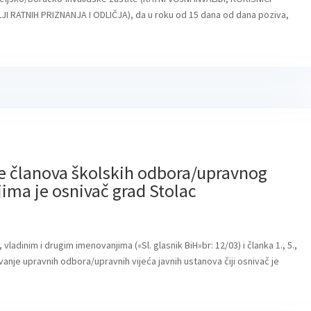
I RATNIH PRIZNANJA I ODLIČJA), da u roku od 15 dana od dana poziva,
e članova školskih odbora/upravnog
jima je osnivač grad Stolac
 vladinim i drugim imenovanjima («Sl. glasnik BiH»br: 12/03) i članka 1., 5.,
ovanje upravnih odbora/upravnih vijeća javnih ustanova čiji osnivač je