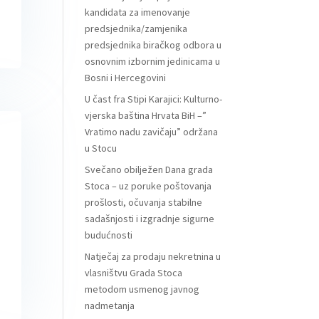
kandidata za imenovanje
predsjednika/zamjenika
predsjednika biračkog odbora u
osnovnim izbornim jedinicama u
Bosni i Hercegovini
U čast fra Stipi Karajici: Kulturno-
vjerska baština Hrvata BiH –”
Vratimo nadu zavičaju” održana
u Stocu
Svečano obilježen Dana grada
Stoca – uz poruke poštovanja
prošlosti, očuvanja stabilne
sadašnjosti i izgradnje sigurne
budućnosti
Natječaj za prodaju nekretnina u
vlasništvu Grada Stoca
metodom usmenog javnog
nadmetanja