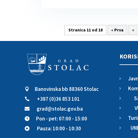
Stranica 11 od 18
« Prva
«
KORIS
Javn
5
Komu
Banovinska bb 88360 Stolac
5

S
+387 (0)36 853 101
5

V
grad@stolac.gov.ba
5

Turi
Pon - pet: 07:00 - 15:00
5

UN
Pauza: 10:00 - 10:30
5
