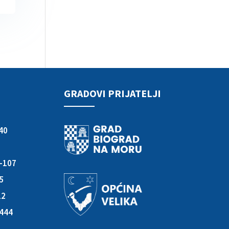
GRADOVI PRIJATELJI
40
3-107
05
12
-444