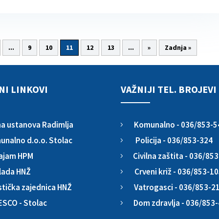
...
9
10
11
12
13
...
»
Zadnja »
NI LINKOVI
VAŽNIJI TEL. BROJEVI
Komunalno - 036/853-5
a ustanova Radimlja
5
Policija - 036/853-324
nalno d.o.o. Stolac
5
Civilna zaštita - 036/85
ajam HPM
5
Crveni križ - 036/853-1
lada HNŽ
5
Vatrogasci - 036/853-2
stička zajednica HNŽ
5
Dom zdravlja - 036/853
ESCO - Stolac
5