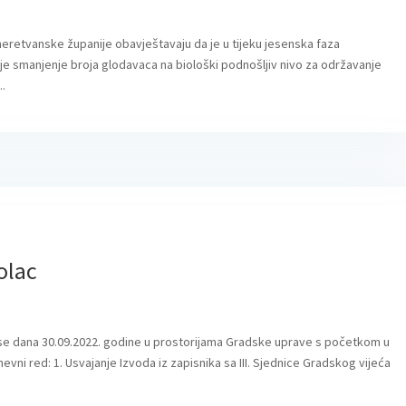
retvanske županije obavještavaju da je u tijeku jesenska faza
 je smanjenje broja glodavaca na biološki podnošljiv nivo za održavanje
..
olac
e se dana 30.09.2022. godine u prostorijama Gradske uprave s početkom u
nevni red: 1. Usvajanje Izvoda iz zapisnika sa III. Sjednice Gradskog vijeća