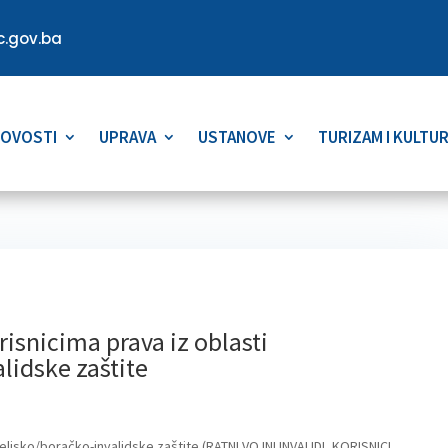
.gov.ba
OVOSTI
UPRAVA
USTANOVE
TURIZAM I KULTU
risnicima prava iz oblasti
lidske zaštite
iteljsko/boračko-invalidske zaštite (RATNI VOJNI INVALIDI, KORISNICI