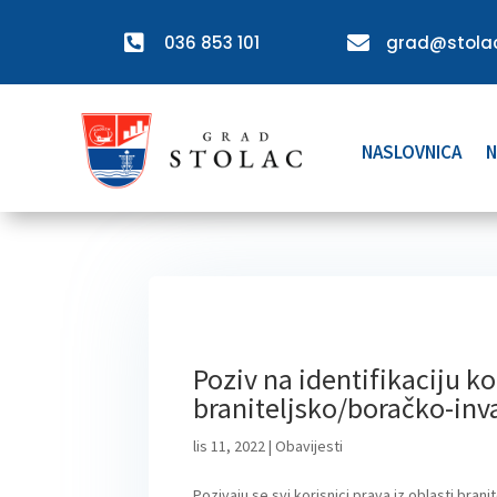

036 853 101

grad@stolac
NASLOVNICA
N
Poziv na identifikaciju ko
braniteljsko/boračko-inva
lis 11, 2022
|
Obavijesti
Pozivaju se svi korisnici prava iz oblasti bran